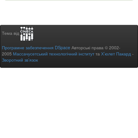
Тема від
Програмне забезпечення DSpace
Авторські права © 2002-
2005
Массачусетський технологічний інститут
та
Х’юлет Пакард
-
Зворотний зв’язок