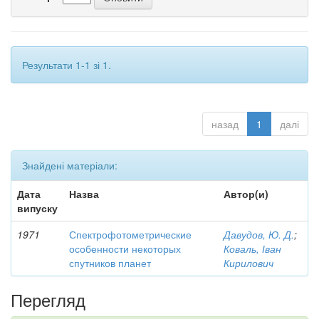
Результати 1-1 зі 1.
назад
1
далі
Знайдені матеріали:
Дата
Назва
Автор(и)
випуску
1971
Спектрофотометрические
Давудов, Ю. Д.
;
особенности некоторых
Коваль, Іван
спутников планет
Кирилович
Перегляд