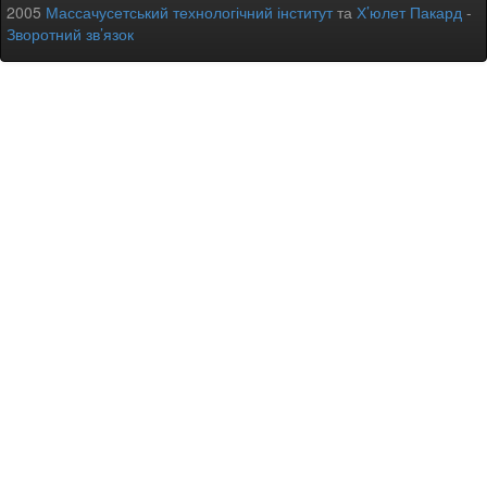
2005
Массачусетський технологічний інститут
та
Х’юлет Пакард
-
Зворотний зв’язок