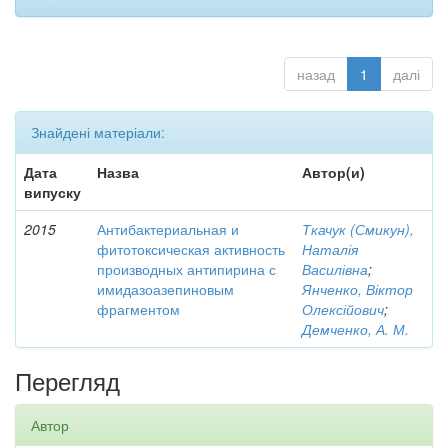
назад
1
далі
Знайдені матеріали:
Дата
Назва
Автор(и)
випуску
2015
Антибактериальная и
Ткачук (Смикун),
фитотоксическая активность
Наталія
производных антипирина с
Василівна
;
имидазоазепиновым
Янченко, Віктор
фрагментом
Олексійович
;
Демченко, А. М.
Перегляд
Автор