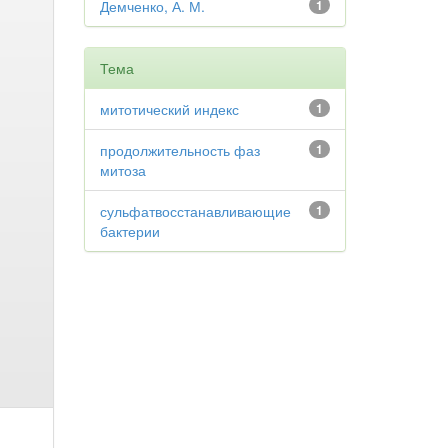
Демченко, А. М.
1
Тема
митотический индекс
1
продолжительность фаз
1
митоза
сульфатвосстанавливающие
1
бактерии