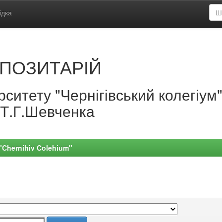
ідка
ПОЗИТАРІЙ
ситету "Чернігівський колегіум
.Т.Г.Шевченка
 "Chernihiv Colehium"