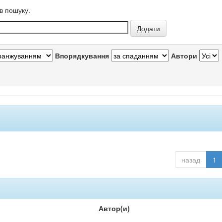
в пошуку.
Впорядкування
Автори
назад
1
Автор(и)