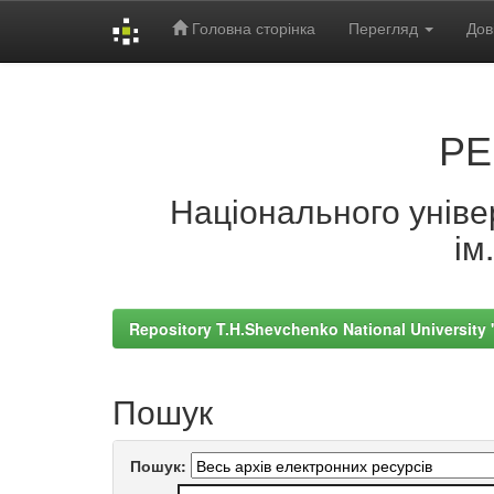
Головна сторінка
Перегляд
Дов
Skip
navigation
РЕ
Національного універ
ім
Repository T.H.Shevchenko National University
Пошук
Пошук: