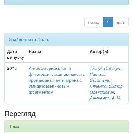
назад
1
далі
Знайдені матеріали:
Дата
Назва
Автор(и)
випуску
2015
Антибактериальная и
Ткачук (Смикун),
фитотоксическая активность
Наталія
производных антипирина с
Василівна
;
имидазоазепиновым
Янченко, Віктор
фрагментом
Олексійович
;
Демченко, А. М.
Перегляд
Тема