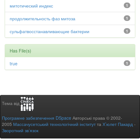
митотический индекс
1
продолжительность фаз митоза
1
сульфатвосстанавливающие бактерии
1
Has File(s)
true
1
Тема від
Програмне забезпечення DSpace
Авторські права © 2002-
2005
Массачусетський технологічний інститут
та
Х’юлет Пакард
-
Зворотний зв’язок