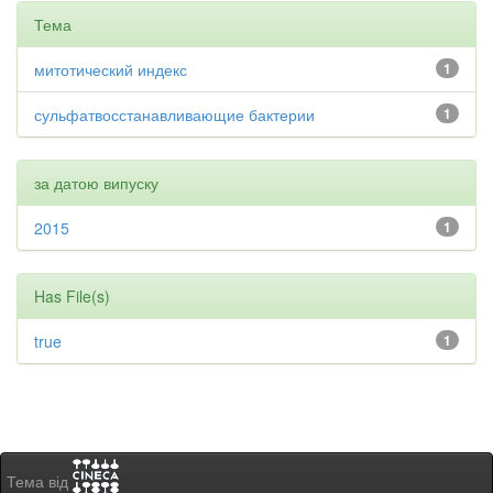
Тема
митотический индекс
1
сульфатвосстанавливающие бактерии
1
за датою випуску
2015
1
Has File(s)
true
1
Тема від