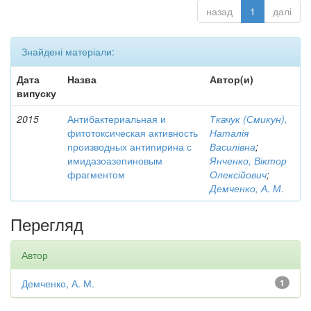
назад
1
далі
Знайдені матеріали:
Дата
Назва
Автор(и)
випуску
2015
Антибактериальная и
Ткачук (Смикун),
фитотоксическая активность
Наталія
производных антипирина с
Василівна
;
имидазоазепиновым
Янченко, Віктор
фрагментом
Олексійович
;
Демченко, А. М.
Перегляд
Автор
Демченко, А. М.
1