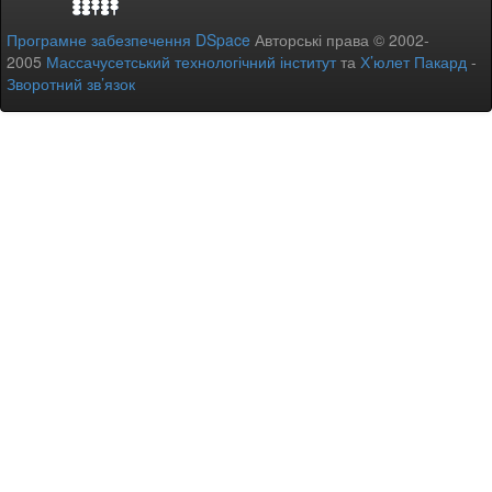
Програмне забезпечення DSpace
Авторські права © 2002-
2005
Массачусетський технологічний інститут
та
Х’юлет Пакард
-
Зворотний зв’язок