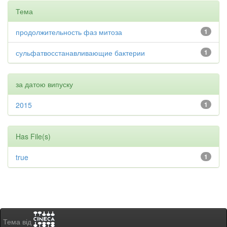
Тема
продолжительность фаз митоза
1
сульфатвосстанавливающие бактерии
1
за датою випуску
2015
1
Has File(s)
true
1
Тема від