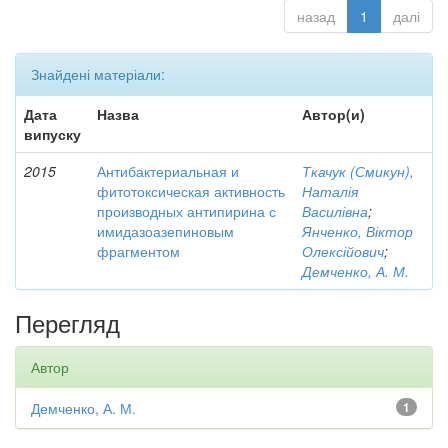
назад
1
далі
Знайдені матеріали:
Дата
Назва
Автор(и)
випуску
2015
Антибактериальная и
Ткачук (Смикун),
фитотоксическая активность
Наталія
производных антипирина с
Василівна
;
имидазоазепиновым
Янченко, Віктор
фрагментом
Олексійович
;
Демченко, А. М.
Перегляд
Автор
Демченко, А. М.
1