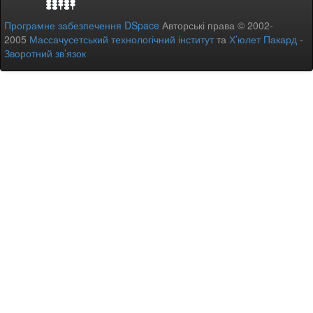
Програмне забезпечення DSpace
Авторські права © 2002-
2005
Массачусетський технологічний інститут
та
Х’юлет Пакард
-
Зворотний зв’язок