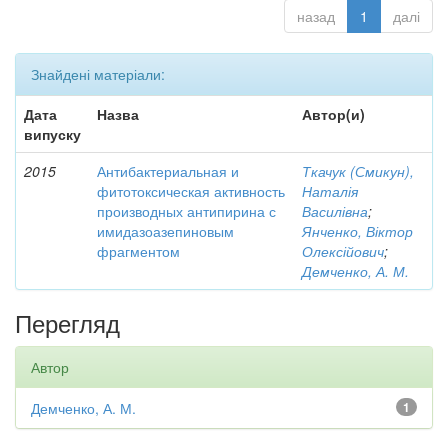
назад
1
далі
Знайдені матеріали:
Дата
Назва
Автор(и)
випуску
2015
Антибактериальная и
Ткачук (Смикун),
фитотоксическая активность
Наталія
производных антипирина с
Василівна
;
имидазоазепиновым
Янченко, Віктор
фрагментом
Олексійович
;
Демченко, А. М.
Перегляд
Автор
Демченко, А. М.
1