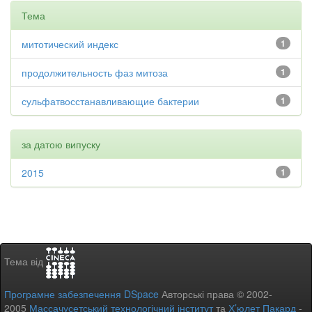
Тема
митотический индекс
1
продолжительность фаз митоза
1
сульфатвосстанавливающие бактерии
1
за датою випуску
2015
1
Тема від
Програмне забезпечення DSpace
Авторські права © 2002-
2005
Массачусетський технологічний інститут
та
Х’юлет Пакард
-