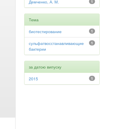
Демченко, А. М.
1
Тема
биотестирование
1
сульфатвосстанавливающие
1
бактерии
за датою випуску
2015
1