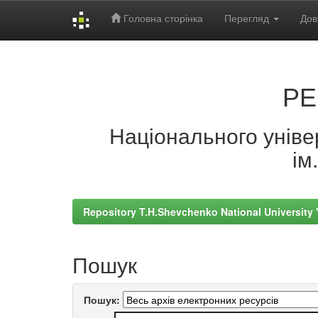
Головна сторінка
Перегляд
Дов
Skip
navigation
РЕ
Національного універ
ім
Repository T.H.Shevchenko National University
Пошук
Пошук: