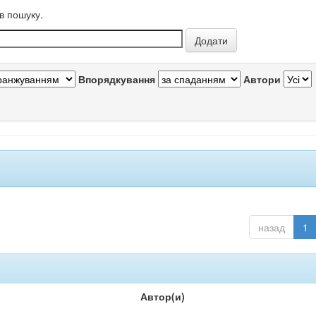
в пошуку.
Впорядкування
Автори
назад
1
Автор(и)