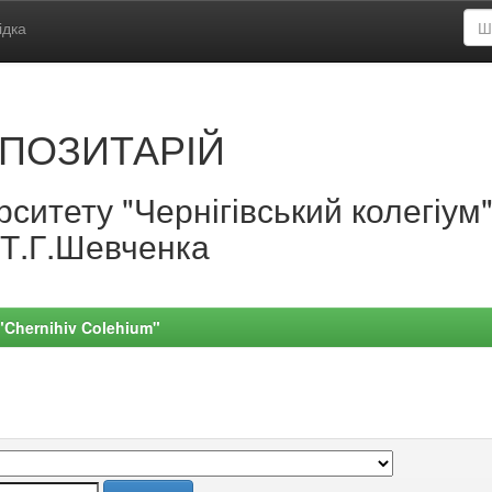
ідка
ПОЗИТАРІЙ
ситету "Чернігівський колегіум
.Т.Г.Шевченка
 "Chernihiv Colehium"