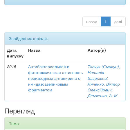
назад
1
далі
Знайдені матеріали:
Дата
Назва
Автор(и)
випуску
2015
Антибактериальная и
Ткачук (Смикун),
фитотоксическая активность
Наталія
производных антипирина с
Василівна
;
имидазоазепиновым
Янченко, Віктор
фрагментом
Олексійович
;
Демченко, А. М.
Перегляд
Тема