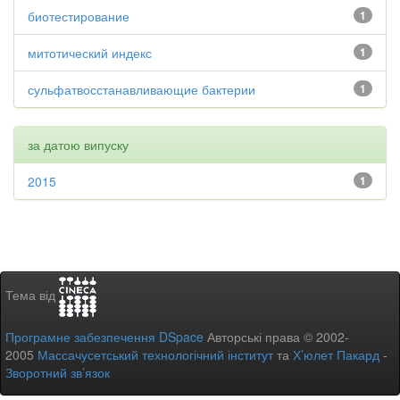
биотестирование
1
митотический индекс
1
сульфатвосстанавливающие бактерии
1
за датою випуску
2015
1
Тема від
Програмне забезпечення DSpace
Авторські права © 2002-
2005
Массачусетський технологічний інститут
та
Х’юлет Пакард
-
Зворотний зв’язок