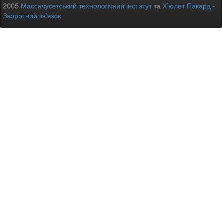
2005
Массачусетський технологічний інститут
та
Х’юлет Пакард
-
Зворотний зв’язок