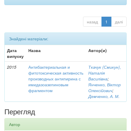
назад
1
далі
Знайдені матеріали:
Дата
Назва
Автор(и)
випуску
2015
Антибактериальная и
Ткачук (Смикун),
фитотоксическая активность
Наталія
производных антипирина с
Василівна
;
имидазоазепиновым
Янченко, Віктор
фрагментом
Олексійович
;
Демченко, А. М.
Перегляд
Автор