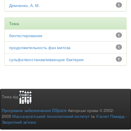
Демченко, А. М.
1
Тема
биотестирование
1
продолжительность фаз митоза
1
сульфатвосстанавливающие бактерии
1
Тема від
Програмне забезпечення DSpace
Авторські права © 2002-
2005
Массачусетський технологічний інститут
та
Х’юлет Пакард
-
Зворотний зв’язок