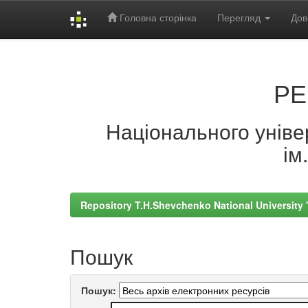
Головна сторінка
Перегляд
Дов
Skip
navigation
РЕ
Національного універ
ім
Repository T.H.Shevchenko National University
Пошук
Пошук: