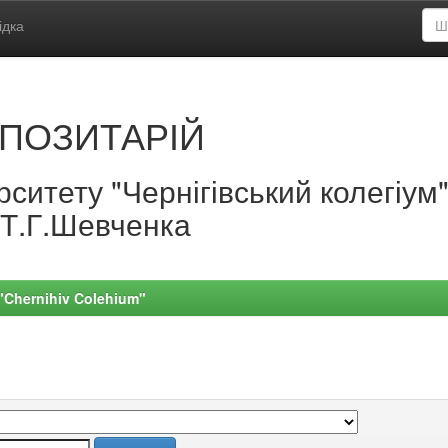
ідка
ПОЗИТАРІЙ
ситету "Чернігівський колегіум
.Т.Г.Шевченка
 "Chernihiv Colehium"