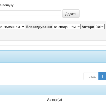
в пошуку.
Впорядкування
Автори
назад
1
Автор(и)