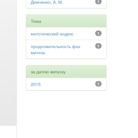
Демченко, А. М.
1
Тема
митотический индекс
1
продолжительность фаз
1
митоза
за датою випуску
2015
1