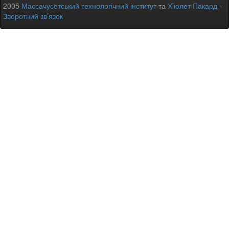
2005
Массачусетський технологічний інститут
та
Х’юлет Пакард
-
Зворотний зв’язок