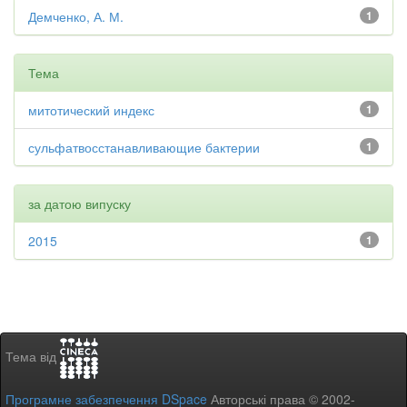
Демченко, А. М.
1
Тема
митотический индекс
1
сульфатвосстанавливающие бактерии
1
за датою випуску
2015
1
Тема від
Програмне забезпечення DSpace
Авторські права © 2002-