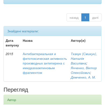
назад
1
далі
Знайдені матеріали:
Дата
Назва
Автор(и)
випуску
2015
Антибактериальная и
Ткачук (Смикун),
фитотоксическая активность
Наталія
производных антипирина с
Василівна
;
имидазоазепиновым
Янченко, Віктор
фрагментом
Олексійович
;
Демченко, А. М.
Перегляд
Автор