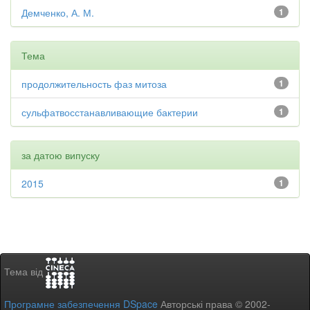
Демченко, А. М.
1
Тема
продолжительность фаз митоза
1
сульфатвосстанавливающие бактерии
1
за датою випуску
2015
1
Тема від
Програмне забезпечення DSpace
Авторські права © 2002-