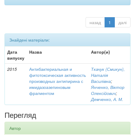
назад
1
далі
Знайдені матеріали:
Дата
Назва
Автор(и)
випуску
2015
Антибактериальная и
Ткачук (Смикун),
фитотоксическая активность
Наталія
производных антипирина с
Василівна
;
имидазоазепиновым
Янченко, Віктор
фрагментом
Олексійович
;
Демченко, А. М.
Перегляд
Автор