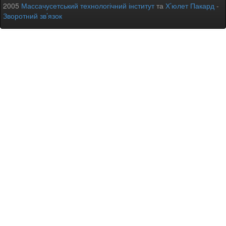
2005
Массачусетський технологічний інститут
та
Х’юлет Пакард
-
Зворотний зв’язок