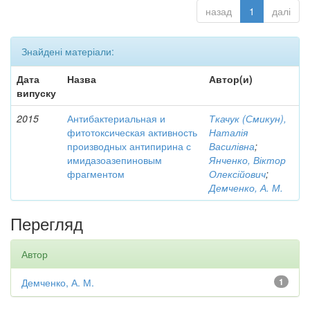
назад
1
далі
Знайдені матеріали:
Дата
Назва
Автор(и)
випуску
2015
Антибактериальная и
Ткачук (Смикун),
фитотоксическая активность
Наталія
производных антипирина с
Василівна
;
имидазоазепиновым
Янченко, Віктор
фрагментом
Олексійович
;
Демченко, А. М.
Перегляд
Автор
Демченко, А. М.
1