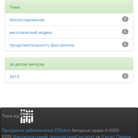
Тема
биотестирование
1
митотический индекс
1
продолжительность фаз митоза
1
за датою випуску
2015
1
Тема від
Програмне забезпечення DSpace
Авторські права © 2002-
2005
Массачусетський технологічний інститут
та
Х’юлет Пакард
-