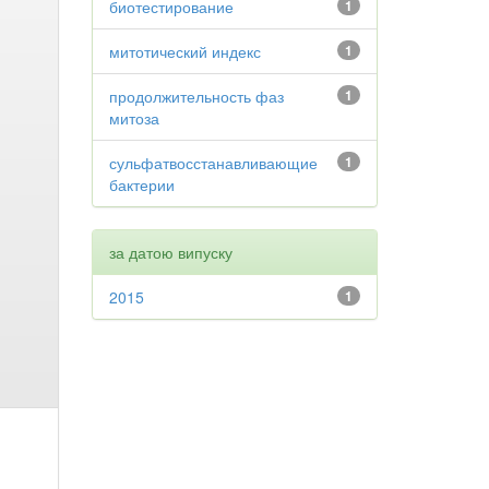
биотестирование
1
митотический индекс
1
продолжительность фаз
1
митоза
сульфатвосстанавливающие
1
бактерии
за датою випуску
2015
1