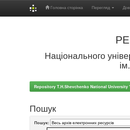
Головна сторінка
Перегляд
Дов
Skip
navigation
РЕ
Національного універ
ім
Repository T.H.Shevchenko National University
Пошук
Пошук: