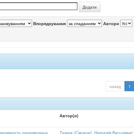
Впорядкування
Автори
назад
1
Автор(и)
активность производных
Ткачук (Смикун), Наталія Василівна
;