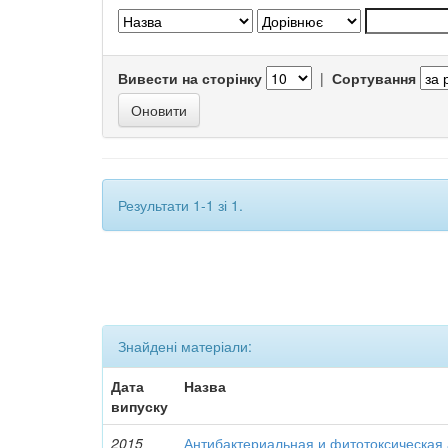
Вивести на сторінку
|
Сортування
Результати 1-1 зі 1.
Знайдені матеріали:
Дата
Назва
випуску
2015
Антибактериальная и фитотоксическая 