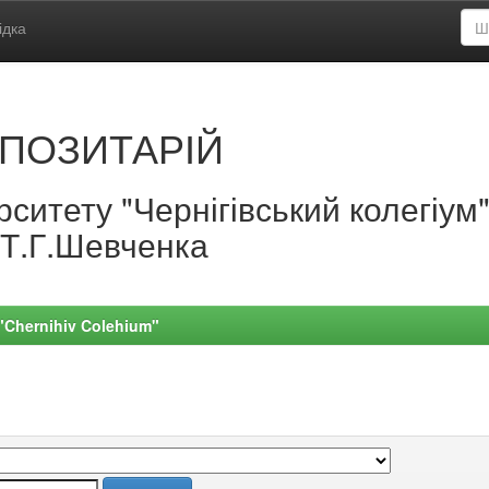
ідка
ПОЗИТАРІЙ
ситету "Чернігівський колегіум
.Т.Г.Шевченка
 "Chernihiv Colehium"