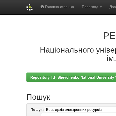
Головна сторінка
Перегляд
Дов
Skip
navigation
РЕ
Національного універ
ім
Repository T.H.Shevchenko National University
Пошук
Пошук: