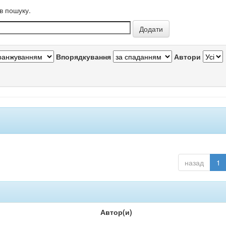
в пошуку.
Впорядкування
Автори
назад
1
Автор(и)