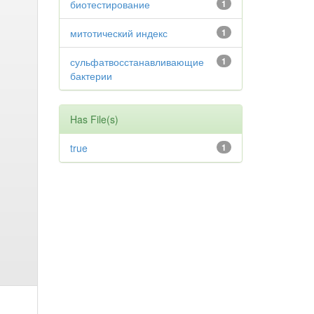
биотестирование
1
митотический индекс
1
сульфатвосстанавливающие
1
бактерии
Has File(s)
true
1