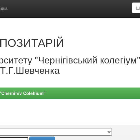
ідка
ПОЗИТАРІЙ
ситету "Чернігівський колегіум
.Т.Г.Шевченка
 "Chernihiv Colehium"