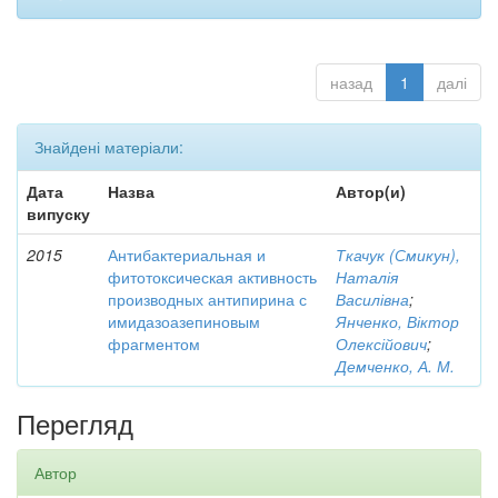
назад
1
далі
Знайдені матеріали:
Дата
Назва
Автор(и)
випуску
2015
Антибактериальная и
Ткачук (Смикун),
фитотоксическая активность
Наталія
производных антипирина с
Василівна
;
имидазоазепиновым
Янченко, Віктор
фрагментом
Олексійович
;
Демченко, А. М.
Перегляд
Автор