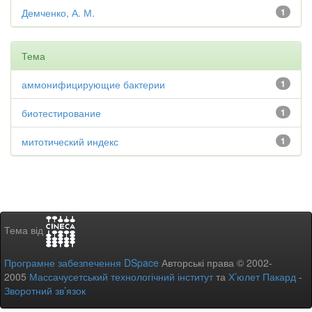
Демченко, А. М.
1
Тема
аммонифицирующие бактерии
1
биотестирование
1
митотический индекс
1
Тема від
Програмне забезпечення DSpace
Авторські права © 2002-
2005
Массачусетський технологічний інститут
та
Х’юлет Пакард
-
Зворотний зв’язок