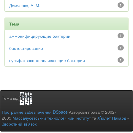
Демченко, А. М.
1
Тема
аммонифицирующие бактерии
1
биотестирование
1
сульфатвосстанавливающие бактерии
1
Тема від
Програмне забезпечення DSpace
Авторські права © 2002-
2005
Массачусетський технологічний інститут
та
Х’юлет Пакард
-
Зворотний зв’язок