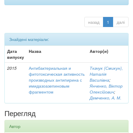
назад
1
далі
Знайдені матеріали:
Дата
Назва
Автор(и)
випуску
2015
Антибактериальная и
Ткачук (Смикун),
фитотоксическая активность
Наталія
производных антипирина с
Василівна
;
имидазоазепиновым
Янченко, Віктор
фрагментом
Олексійович
;
Демченко, А. М.
Перегляд
Автор