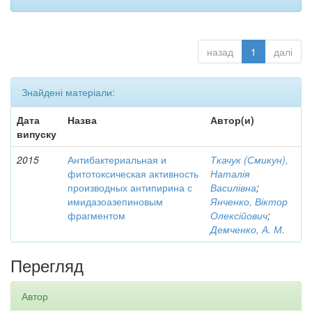
назад
1
далі
Знайдені матеріали:
Дата
Назва
Автор(и)
випуску
2015
Антибактериальная и
Ткачук (Смикун),
фитотоксическая активность
Наталія
производных антипирина с
Василівна
;
имидазоазепиновым
Янченко, Віктор
фрагментом
Олексійович
;
Демченко, А. М.
Перегляд
Автор