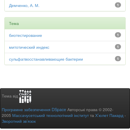
Демченко, А. М.
1
Тема
биотестирование
1
митотический индекс
1
сульфатвосстанавливающие бактерии
1
Тема від
Програмне забезпечення DSpace
Авторські права © 2002-
2005
Массачусетський технологічний інститут
та
Х’юлет Пакард
-
Зворотний зв’язок