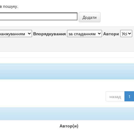
в пошуку.
Впорядкування
Автори
назад
1
Автор(и)