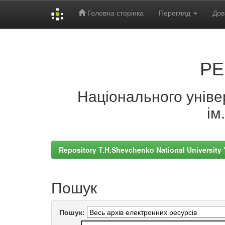
Головна сторінка
Перегляд
Дов
Skip
navigation
РЕ
Національного універ
ім
Repository T.H.Shevchenko National University
Пошук
Пошук: