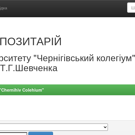
ідка
ПОЗИТАРІЙ
ситету "Чернігівський колегіум
.Т.Г.Шевченка
 "Chernihiv Colehium"