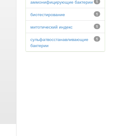
аммонифицирующие бактерии
1
биотестирование
1
митотический индекс
1
сульфатвосстанавливающие
1
бактерии