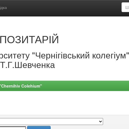
ідка
ПОЗИТАРІЙ
ситету "Чернігівський колегіум
.Т.Г.Шевченка
 "Chernihiv Colehium"