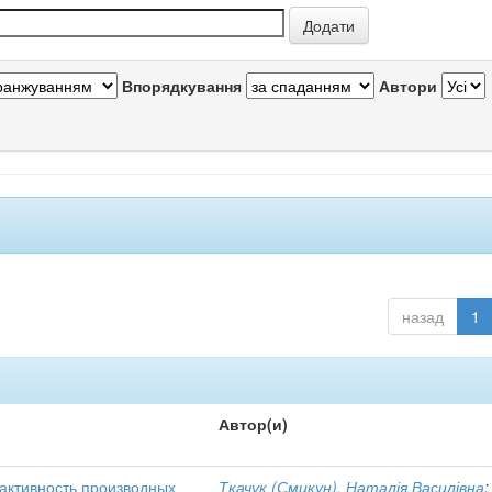
Впорядкування
Автори
назад
1
Автор(и)
активность производных
Ткачук (Смикун), Наталія Василівна
;