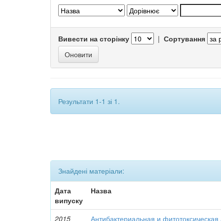
Вивести на сторінку
|
Сортування
Результати 1-1 зі 1.
Знайдені матеріали:
Дата
Назва
випуску
2015
Антибактериальная и фитотоксическая 