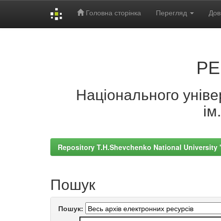
Головна сторінка
Перегляд
Дов
Skip
navigation
РЕ
Національного універ
ім
Repository T.H.Shevchenko National University
Пошук
Пошук: