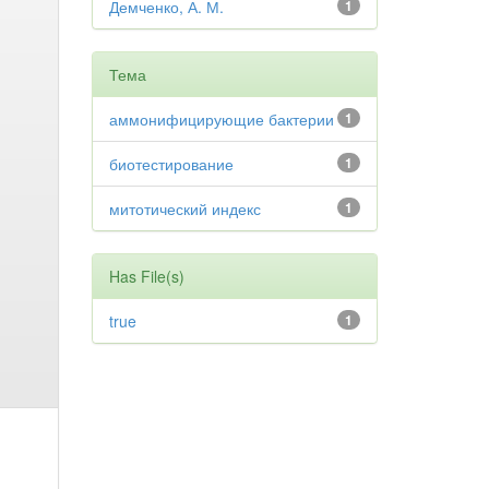
Демченко, А. М.
1
Тема
аммонифицирующие бактерии
1
биотестирование
1
митотический индекс
1
Has File(s)
true
1