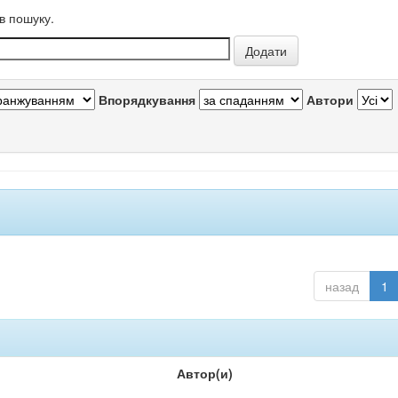
в пошуку.
Впорядкування
Автори
назад
1
Автор(и)