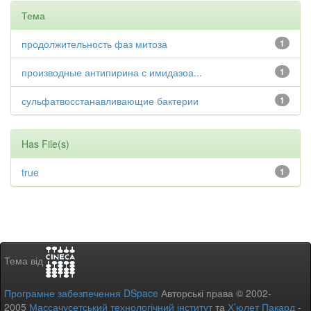
Тема
продолжительность фаз митоза
1
производные антипирина с имидазоа...
1
сульфатвосстанавливающие бактерии
1
Has File(s)
true
1
Тема від
Програмне забезпечення DSpace
Авторські права © 2002-
2005
Массачусетський технологічний інститут
та
Х’юлет Пакард
-