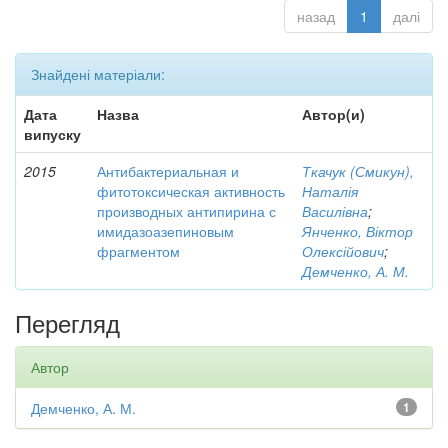
назад
1
далі
Знайдені матеріали:
Дата
Назва
Автор(и)
випуску
2015
Антибактериальная и
Ткачук (Смикун),
фитотоксическая активность
Наталія
производных антипирина с
Василівна
;
имидазоазепиновым
Янченко, Віктор
фрагментом
Олексійович
;
Демченко, А. М.
Перегляд
Автор
Демченко, А. М.
1