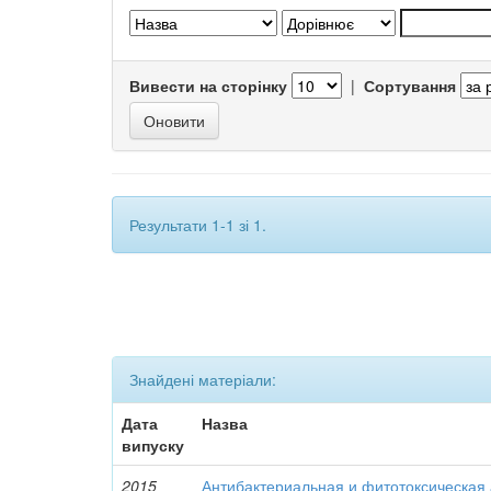
Вивести на сторінку
|
Сортування
Результати 1-1 зі 1.
Знайдені матеріали:
Дата
Назва
випуску
2015
Антибактериальная и фитотоксическая 