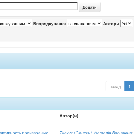
Впорядкування
Автори
назад
1
Автор(и)
активность производных
Ткачук (Смикун), Наталія Василівна
;