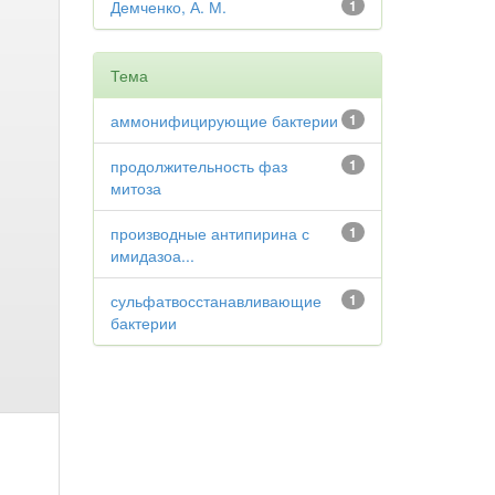
Демченко, А. М.
1
Тема
аммонифицирующие бактерии
1
продолжительность фаз
1
митоза
производные антипирина с
1
имидазоа...
сульфатвосстанавливающие
1
бактерии