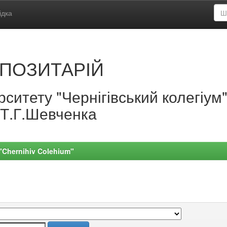
ідка
ПОЗИТАРІЙ
ситету "Чернігівський колегіум
.Т.Г.Шевченка
 "Chernihiv Colehium"