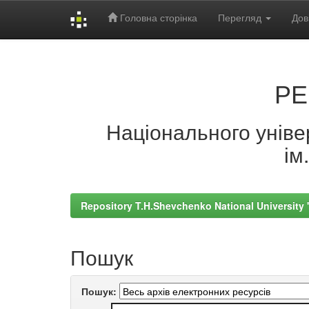
Головна сторінка
Перегляд
Дов
Skip
navigation
РЕ
Національного універ
ім
Repository T.H.Shevchenko National University
Пошук
Пошук: