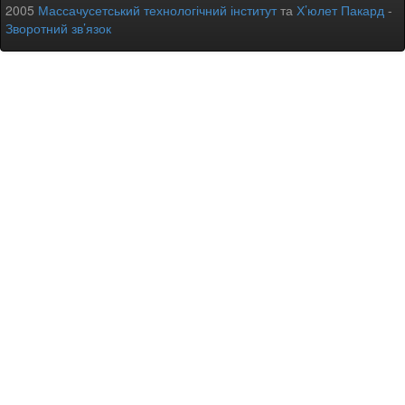
2005
Массачусетський технологічний інститут
та
Х’юлет Пакард
-
Зворотний зв’язок