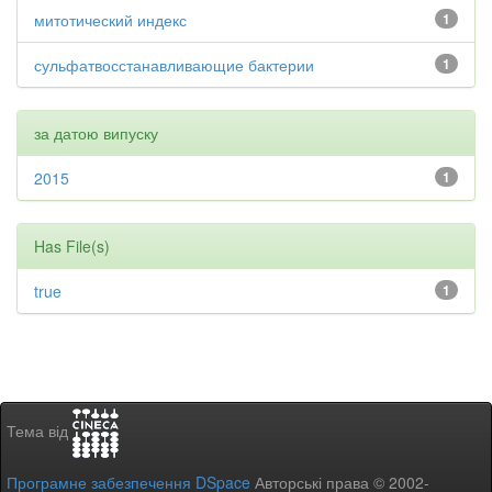
митотический индекс
1
сульфатвосстанавливающие бактерии
1
за датою випуску
2015
1
Has File(s)
true
1
Тема від
Програмне забезпечення DSpace
Авторські права © 2002-