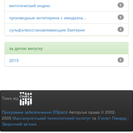
митотический индекс
1
производные антипирина с имидазоа...
1
сульфатвосстанавливающие бактерии
1
за датою випуску
2015
1
Тема від
Програмне забезпечення DSpace
Авторські права © 2002-
2005
Массачусетський технологічний інститут
та
Х’юлет Пакард
-
Зворотний зв’язок