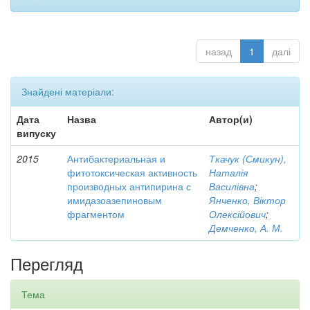
назад
1
далі
Знайдені матеріали:
Дата
Назва
Автор(и)
випуску
2015
Антибактериальная и
Ткачук (Смикун),
фитотоксическая активность
Наталія
производных антипирина с
Василівна
;
имидазоазепиновым
Янченко, Віктор
фрагментом
Олексійович
;
Демченко, А. М.
Перегляд
Тема