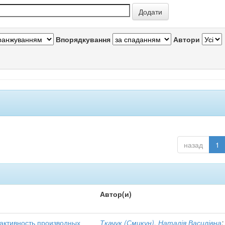
Впорядкування
Автори
назад
1
Автор(и)
активность производных
Ткачук (Смикун), Наталія Василівна
;