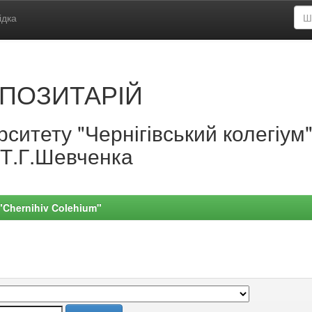
ідка
ПОЗИТАРІЙ
ситету "Чернігівський колегіум
.Т.Г.Шевченка
 "Chernihiv Colehium"