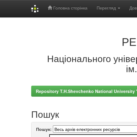
Головна сторінка
Перегляд
Дов
Skip
navigation
РЕ
Національного універ
ім
Repository T.H.Shevchenko National University
Пошук
Пошук: