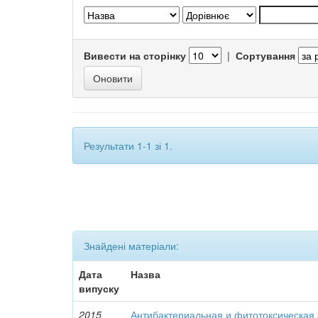
Вивести на сторінку
|
Сортування
Результати 1-1 зі 1.
Знайдені матеріали:
Дата
Назва
випуску
2015
Антибактериальная и фитотоксическая 