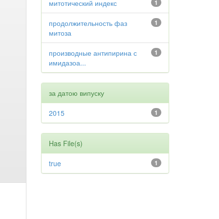
митотический индекс
1
продолжительность фаз
1
митоза
производные антипирина с
1
имидазоа...
за датою випуску
2015
1
Has File(s)
true
1