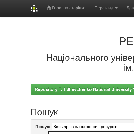
Головна сторінка
Перегляд
Дов
Skip
navigation
РЕ
Національного універ
ім
Repository T.H.Shevchenko National University
Пошук
Пошук: