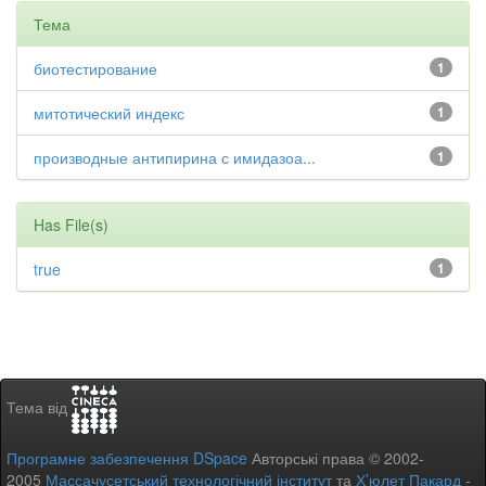
Тема
биотестирование
1
митотический индекс
1
производные антипирина с имидазоа...
1
Has File(s)
true
1
Тема від
Програмне забезпечення DSpace
Авторські права © 2002-
2005
Массачусетський технологічний інститут
та
Х’юлет Пакард
-