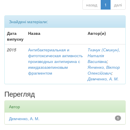
назад
1
далі
Знайдені матеріали:
Дата
Назва
Автор(и)
випуску
2015
Антибактериальная и
Ткачук (Смикун),
фитотоксическая активность
Наталія
производных антипирина с
Василівна
;
имидазоазепиновым
Янченко, Віктор
фрагментом
Олексійович
;
Демченко, А. М.
Перегляд
Автор
Демченко, А. М.
1