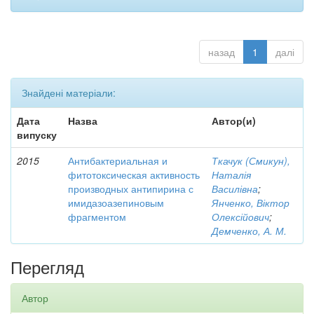
назад
1
далі
Знайдені матеріали:
Дата
Назва
Автор(и)
випуску
2015
Антибактериальная и
Ткачук (Смикун),
фитотоксическая активность
Наталія
производных антипирина с
Василівна
;
имидазоазепиновым
Янченко, Віктор
фрагментом
Олексійович
;
Демченко, А. М.
Перегляд
Автор