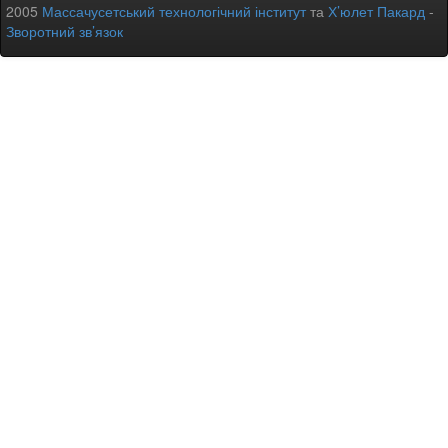
2005
Массачусетський технологічний інститут
та
Х’юлет Пакард
-
Зворотний зв’язок