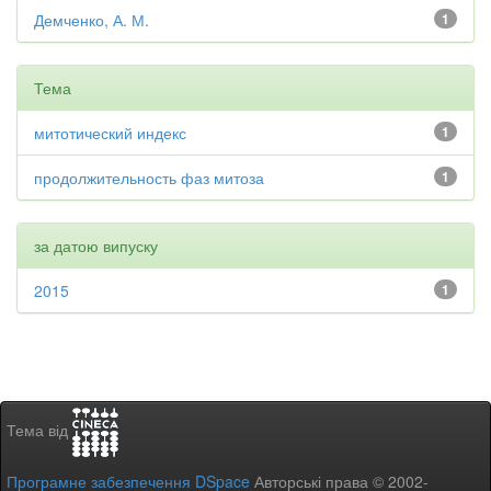
Демченко, А. М.
1
Тема
митотический индекс
1
продолжительность фаз митоза
1
за датою випуску
2015
1
Тема від
Програмне забезпечення DSpace
Авторські права © 2002-