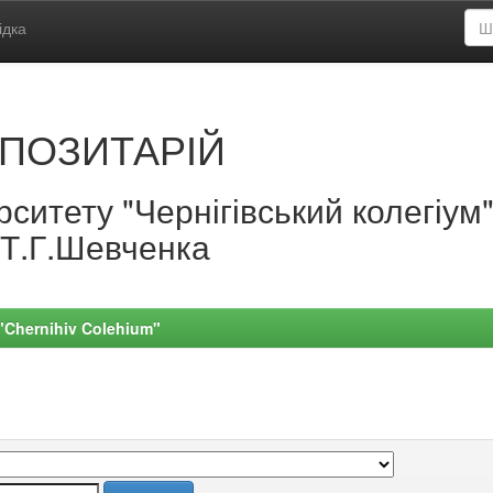
ідка
ПОЗИТАРІЙ
ситету "Чернігівський колегіум
.Т.Г.Шевченка
 "Chernihiv Colehium"