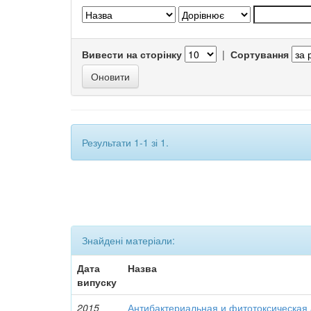
Вивести на сторінку
|
Сортування
Результати 1-1 зі 1.
Знайдені матеріали:
Дата
Назва
випуску
2015
Антибактериальная и фитотоксическая 