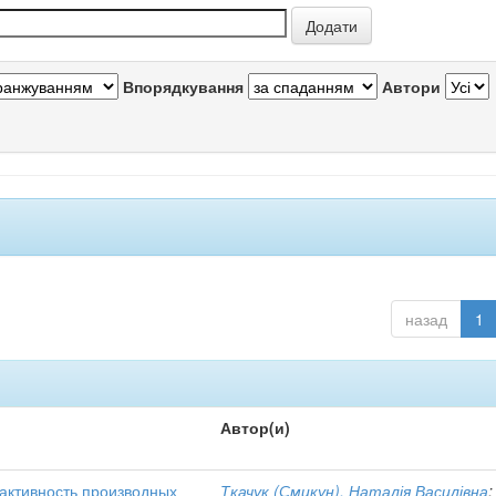
Впорядкування
Автори
назад
1
Автор(и)
активность производных
Ткачук (Смикун), Наталія Василівна
;