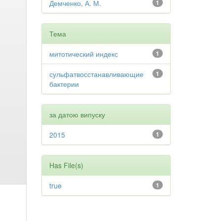
Демченко, А. М.
1
Тема
митотический индекс
1
сульфатвосстанавливающие
1
бактерии
за датою випуску
2015
1
Has File(s)
true
1