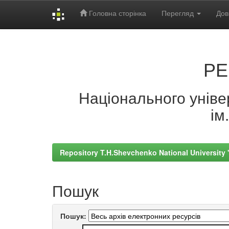
Головна сторінка
Перегляд
Дов
Skip
navigation
РЕ
Національного універ
ім
Repository T.H.Shevchenko National University
Пошук
Пошук: