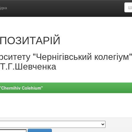
ідка
ПОЗИТАРІЙ
ситету "Чернігівський колегіум
.Т.Г.Шевченка
 "Chernihiv Colehium"