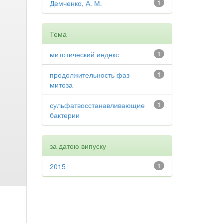
Демченко, А. М.
1
Тема
митотический индекс
1
продолжительность фаз
1
митоза
сульфатвосстанавливающие
1
бактерии
за датою випуску
2015
1