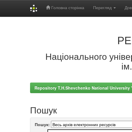
Головна сторінка
Перегляд
Дов
Skip
navigation
РЕ
Національного універ
ім
Repository T.H.Shevchenko National University
Пошук
Пошук: