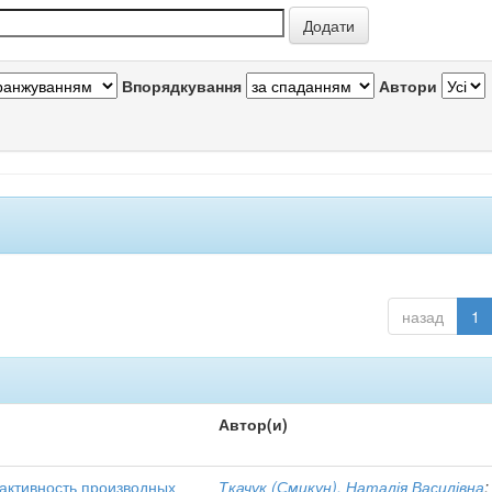
Впорядкування
Автори
назад
1
Автор(и)
активность производных
Ткачук (Смикун), Наталія Василівна
;