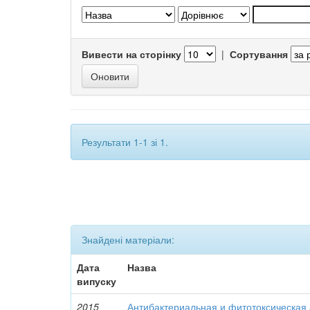
Вивести на сторінку
|
Сортування
Результати 1-1 зі 1.
Знайдені матеріали:
Дата
Назва
випуску
2015
Антибактериальная и фитотоксическая 