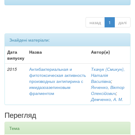
назад
1
далі
Знайдені матеріали:
Дата
Назва
Автор(и)
випуску
2015
Антибактериальная и
Ткачук (Смикун),
фитотоксическая активность
Наталія
производных антипирина с
Василівна
;
имидазоазепиновым
Янченко, Віктор
фрагментом
Олексійович
;
Демченко, А. М.
Перегляд
Тема