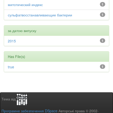
митотический индекс
1
сульфатвосстанавливающие бактерии
1
за датою випуску
2015
1
Has File(s)
true
1
Тема від
Програмне забезпечення DSpace
Авторські права © 2002-