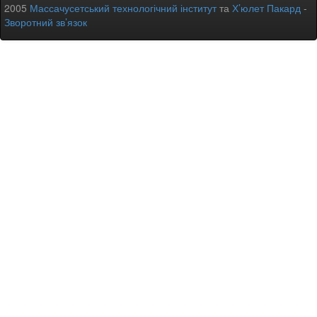
2005
Массачусетський технологічний інститут
та
Х’юлет Пакард
-
Зворотний зв’язок