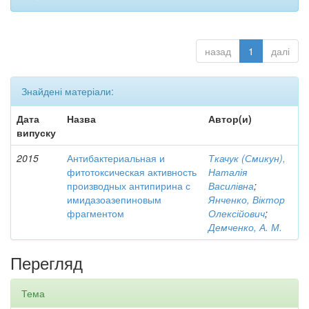
назад
1
далі
Знайдені матеріали:
Дата
Назва
Автор(и)
випуску
2015
Антибактериальная и
Ткачук (Смикун),
фитотоксическая активность
Наталія
производных антипирина с
Василівна
;
имидазоазепиновым
Янченко, Віктор
фрагментом
Олексійович
;
Демченко, А. М.
Перегляд
Тема