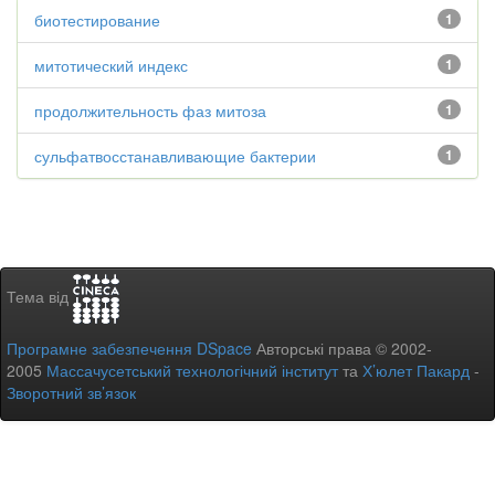
биотестирование
1
митотический индекс
1
продолжительность фаз митоза
1
сульфатвосстанавливающие бактерии
1
Тема від
Програмне забезпечення DSpace
Авторські права © 2002-
2005
Массачусетський технологічний інститут
та
Х’юлет Пакард
-
Зворотний зв’язок