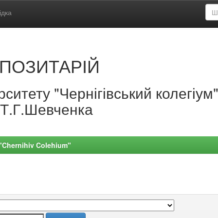
ідка
ПОЗИТАРІЙ
ситету "Чернігівський колегіум
.Т.Г.Шевченка
 "Chernihiv Colehium"