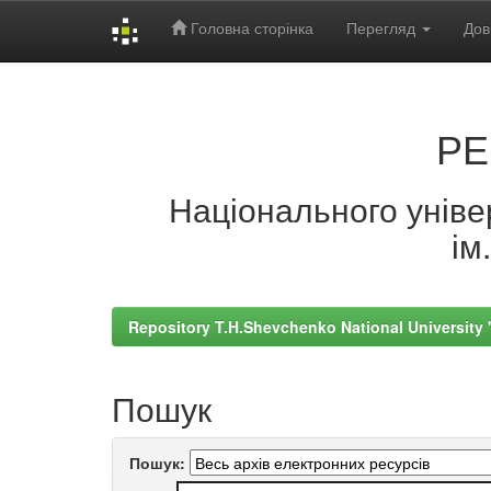
Головна сторінка
Перегляд
Дов
Skip
navigation
РЕ
Національного універ
ім
Repository T.H.Shevchenko National University
Пошук
Пошук: