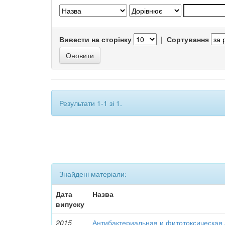
Вивести на сторінку
|
Сортування
Результати 1-1 зі 1.
Знайдені матеріали:
Дата
Назва
випуску
2015
Антибактериальная и фитотоксическая 