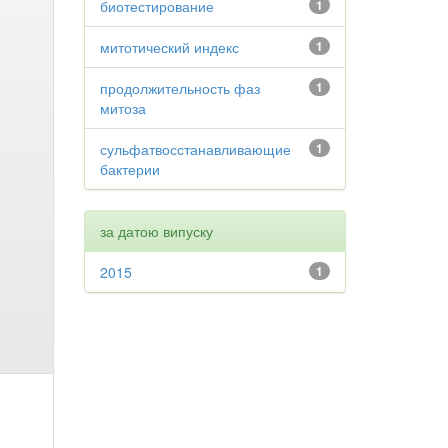
биотестирование
1
митотический индекс
1
продолжительность фаз
1
митоза
сульфатвосстанавливающие
1
бактерии
за датою випуску
2015
1