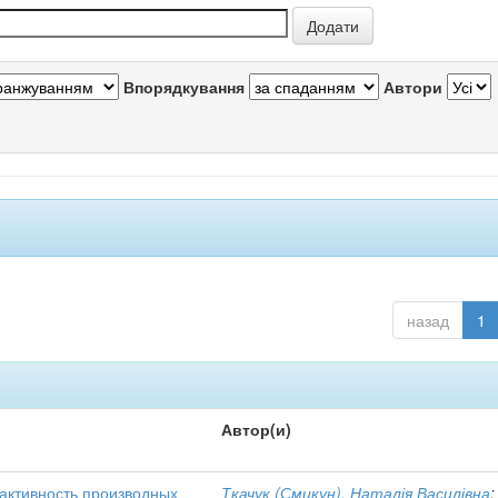
Впорядкування
Автори
назад
1
Автор(и)
активность производных
Ткачук (Смикун), Наталія Василівна
;