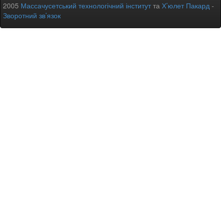
2005
Массачусетський технологічний інститут
та
Х’юлет Пакард
-
Зворотний зв’язок