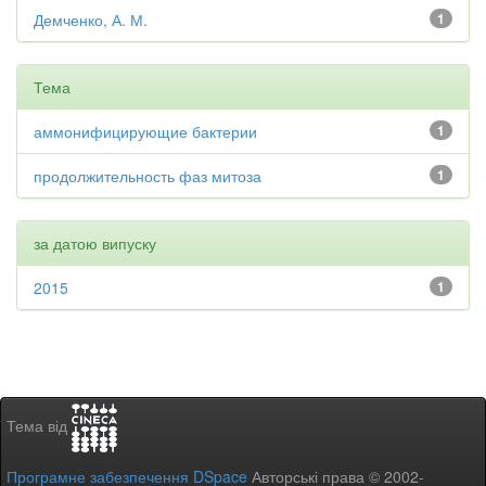
Демченко, А. М.
1
Тема
аммонифицирующие бактерии
1
продолжительность фаз митоза
1
за датою випуску
2015
1
Тема від
Програмне забезпечення DSpace
Авторські права © 2002-