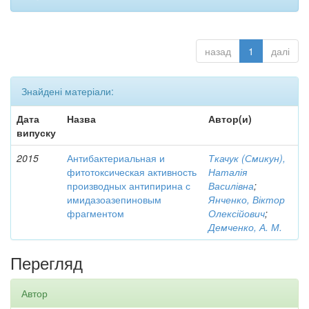
назад
1
далі
Знайдені матеріали:
Дата
Назва
Автор(и)
випуску
2015
Антибактериальная и
Ткачук (Смикун),
фитотоксическая активность
Наталія
производных антипирина с
Василівна
;
имидазоазепиновым
Янченко, Віктор
фрагментом
Олексійович
;
Демченко, А. М.
Перегляд
Автор