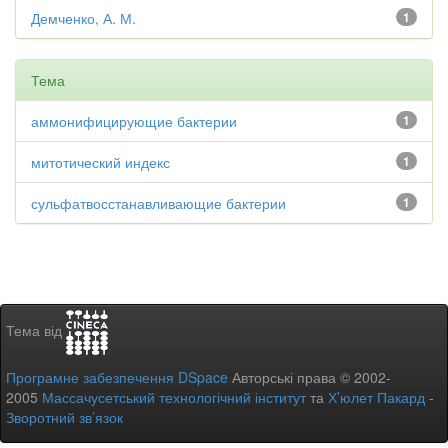
Демченко, А. М.
1
Тема
аммонифицирующие бактерии
1
митотический индекс
1
сульфатвосстанавливающие бактерии
1
Тема від
Програмне забезпечення DSpace
Авторські права © 2002-
2005
Массачусетський технологічний інститут
та
Х’юлет Пакард
-
Зворотний зв’язок