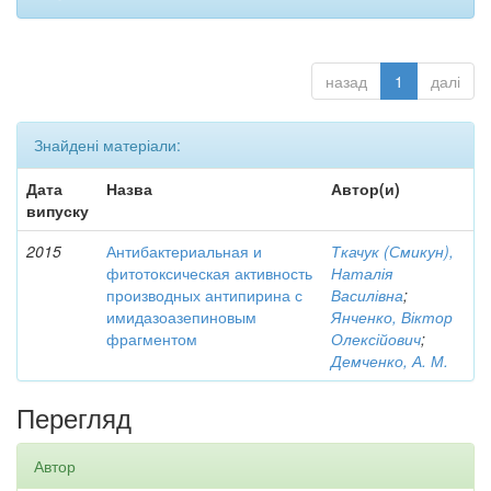
назад
1
далі
Знайдені матеріали:
Дата
Назва
Автор(и)
випуску
2015
Антибактериальная и
Ткачук (Смикун),
фитотоксическая активность
Наталія
производных антипирина с
Василівна
;
имидазоазепиновым
Янченко, Віктор
фрагментом
Олексійович
;
Демченко, А. М.
Перегляд
Автор