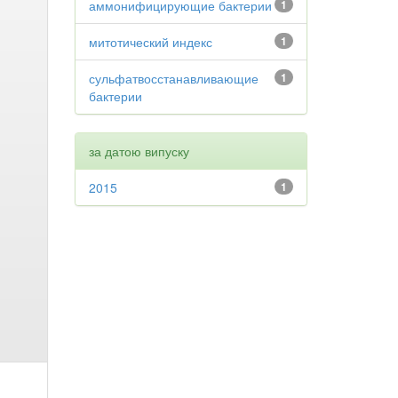
аммонифицирующие бактерии
1
митотический индекс
1
сульфатвосстанавливающие
1
бактерии
за датою випуску
2015
1