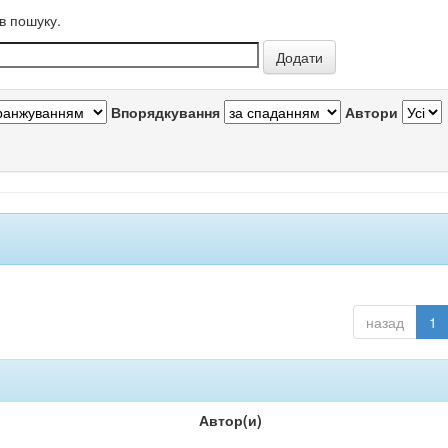
в пошуку.
Впорядкування
Автори
назад
1
Автор(и)