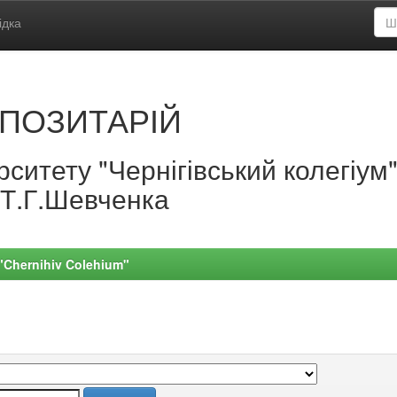
ідка
ПОЗИТАРІЙ
ситету "Чернігівський колегіум
.Т.Г.Шевченка
 "Chernihiv Colehium"