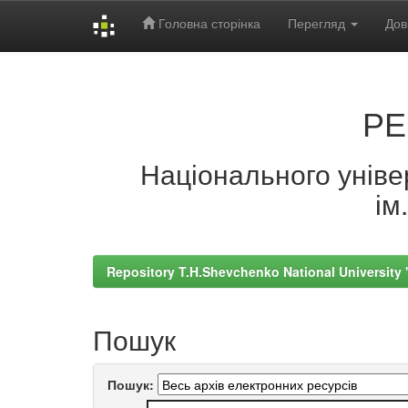
Головна сторінка
Перегляд
Дов
Skip
navigation
РЕ
Національного універ
ім
Repository T.H.Shevchenko National University
Пошук
Пошук: