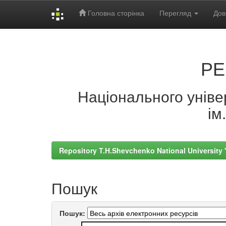
Головна сторінка
Перегляд
Дов
Skip
navigation
РЕ
Національного універ
ім
Repository T.H.Shevchenko National University
Пошук
Пошук: