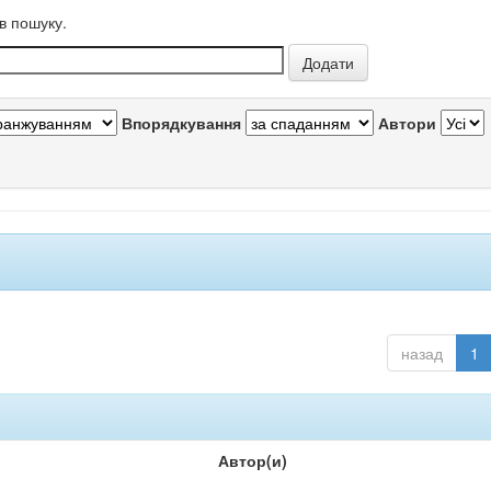
в пошуку.
Впорядкування
Автори
назад
1
Автор(и)