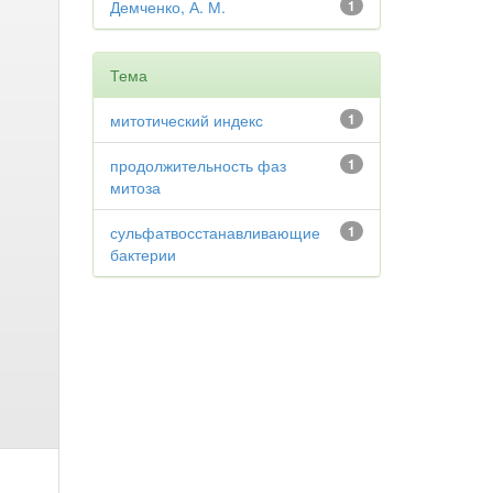
Демченко, А. М.
1
Тема
митотический индекс
1
продолжительность фаз
1
митоза
сульфатвосстанавливающие
1
бактерии