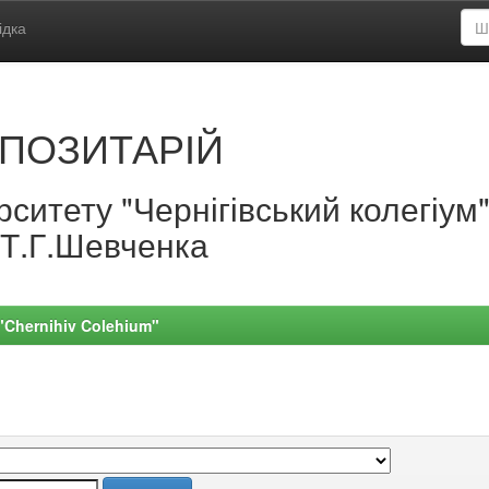
ідка
ПОЗИТАРІЙ
ситету "Чернігівський колегіум
.Т.Г.Шевченка
 "Chernihiv Colehium"