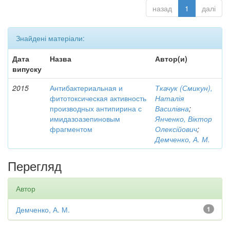
назад
1
далі
Знайдені матеріали:
Дата
Назва
Автор(и)
випуску
2015
Антибактериальная и
Ткачук (Смикун),
фитотоксическая активность
Наталія
производных антипирина с
Василівна
;
имидазоазепиновым
Янченко, Віктор
фрагментом
Олексійович
;
Демченко, А. М.
Перегляд
Автор
Демченко, А. М.
1