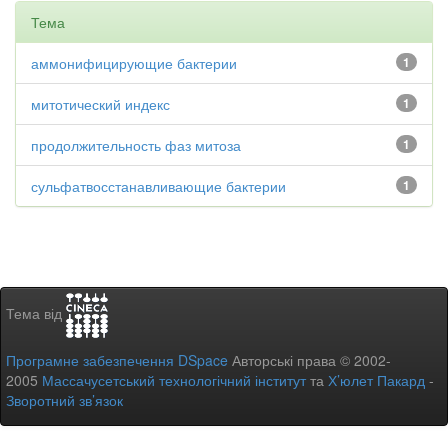
Тема
аммонифицирующие бактерии
1
митотический индекс
1
продолжительность фаз митоза
1
сульфатвосстанавливающие бактерии
1
Тема від
Програмне забезпечення DSpace
Авторські права © 2002-
2005
Массачусетський технологічний інститут
та
Х’юлет Пакард
-
Зворотний зв’язок