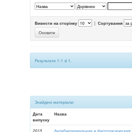
Вивести на сторінку
|
Сортування
Результати 1-1 зі 1.
Знайдені матеріали:
Дата
Назва
випуску
2015
Антибактериальная и фитотоксическая 