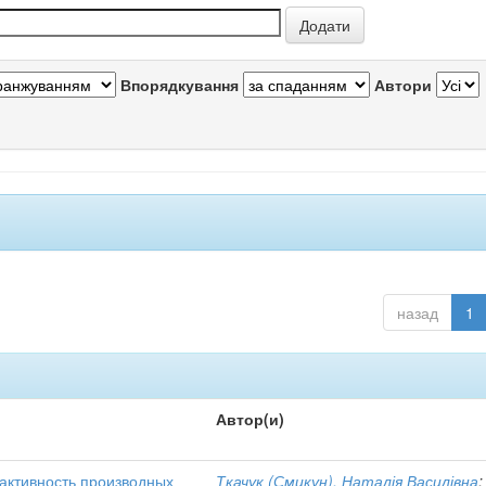
Впорядкування
Автори
назад
1
Автор(и)
активность производных
Ткачук (Смикун), Наталія Василівна
;