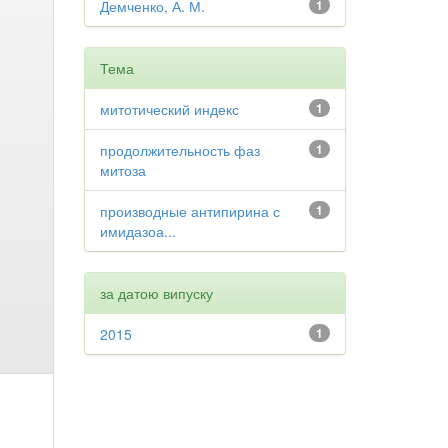
Демченко, А. М.
1
Тема
митотический индекс
1
продолжительность фаз
1
митоза
производные антипирина с
1
имидазоа...
за датою випуску
2015
1