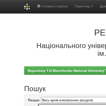
Головна сторінка
Перегляд
Дов
Skip
navigation
РЕ
Національного універ
ім
Repository T.H.Shevchenko National University
Пошук
Пошук: