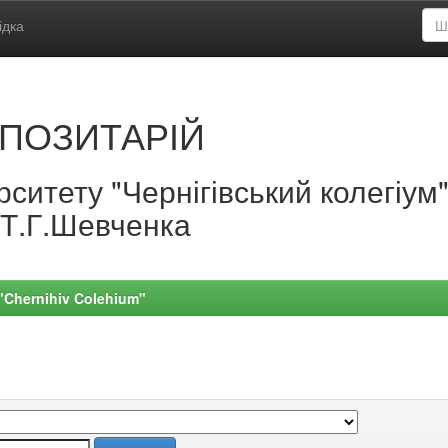
ідка
ПОЗИТАРІЙ
ситету "Чернігівський колегіум
.Т.Г.Шевченка
 "Chernihiv Colehium"