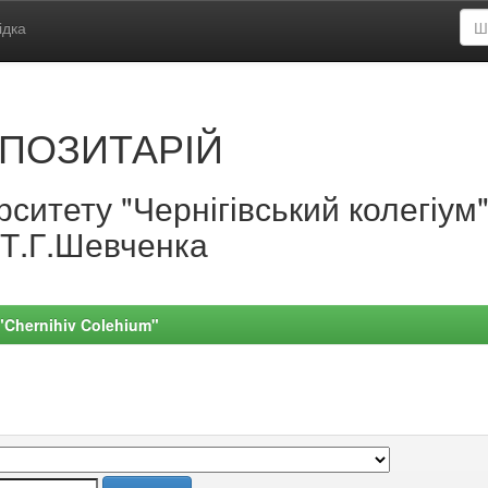
ідка
ПОЗИТАРІЙ
ситету "Чернігівський колегіум
.Т.Г.Шевченка
 "Chernihiv Colehium"