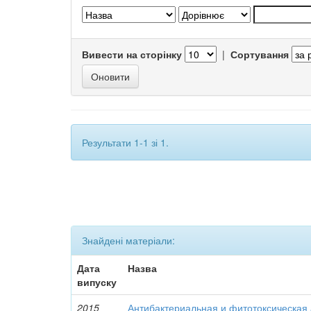
Вивести на сторінку
|
Сортування
Результати 1-1 зі 1.
Знайдені матеріали:
Дата
Назва
випуску
2015
Антибактериальная и фитотоксическая 