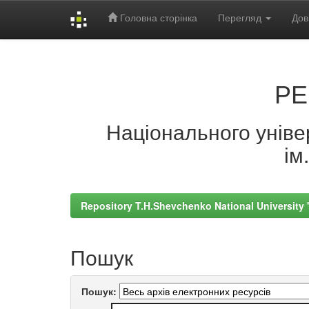
Головна сторінка
Перегляд
Дов
Skip
navigation
РЕ
Національного універ
ім
Repository T.H.Shevchenko National University
Пошук
Пошук: