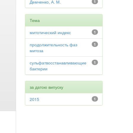
Демченко, А. М.
1
Тема
митотический индекс
1
продолжительность фаз
1
митоза
сульфатвосстанавливающие
1
бактерии
за датою випуску
2015
1