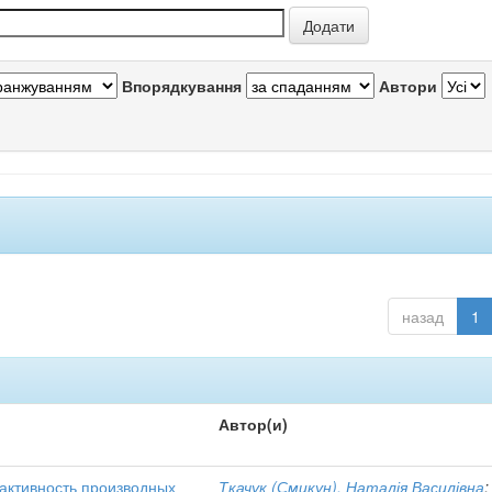
Впорядкування
Автори
назад
1
Автор(и)
активность производных
Ткачук (Смикун), Наталія Василівна
;