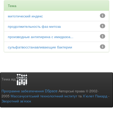
Тема
митотический индекс
1
продолжительность фаз митоза
1
производные антипирина с имидазоа...
1
сульфатвосстанавливающие бактерии
1
Тема від
Програмне забезпечення DSpace
Авторські права © 2002-
2005
Массачусетський технологічний інститут
та
Х’юлет Пакард
-
Зворотний зв’язок