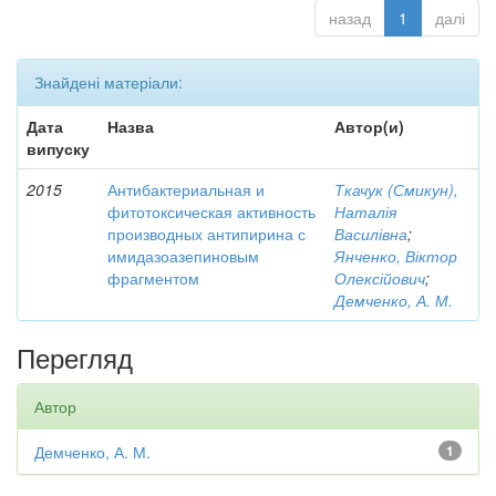
назад
1
далі
Знайдені матеріали:
Дата
Назва
Автор(и)
випуску
2015
Антибактериальная и
Ткачук (Смикун),
фитотоксическая активность
Наталія
производных антипирина с
Василівна
;
имидазоазепиновым
Янченко, Віктор
фрагментом
Олексійович
;
Демченко, А. М.
Перегляд
Автор
Демченко, А. М.
1