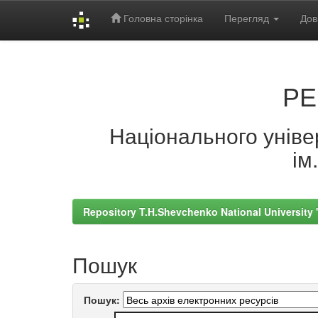
Головна сторінка
Перегляд
Дов
Skip
navigation
РЕ
Національного універ
ім
Repository T.H.Shevchenko National University
Пошук
Пошук: