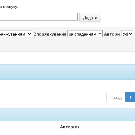
в пошуку.
Впорядкування
Автори
назад
1
Автор(и)