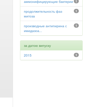
аммонифицирующие бактерии
1
продолжительность фаз
1
митоза
производные антипирина с
1
имидазоа...
за датою випуску
2015
1