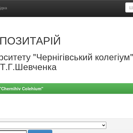
ідка
ПОЗИТАРІЙ
ситету "Чернігівський колегіум
.Т.Г.Шевченка
 "Chernihiv Colehium"