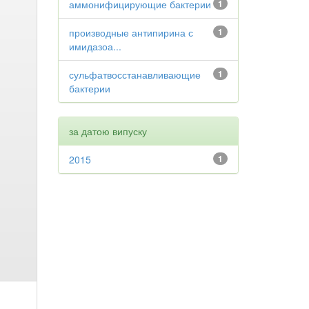
аммонифицирующие бактерии
1
производные антипирина с
1
имидазоа...
сульфатвосстанавливающие
1
бактерии
за датою випуску
2015
1