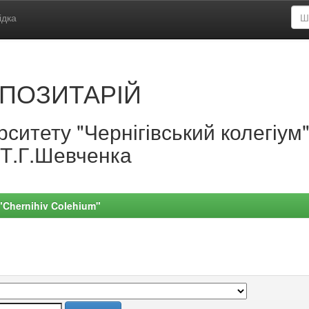
ідка
ПОЗИТАРІЙ
ситету "Чернігівський колегіум
.Т.Г.Шевченка
 "Chernihiv Colehium"