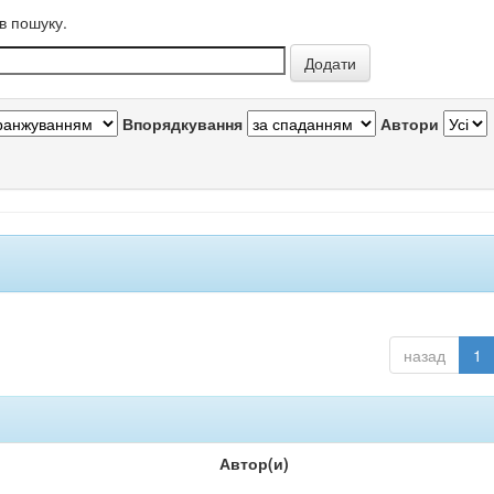
в пошуку.
Впорядкування
Автори
назад
1
Автор(и)