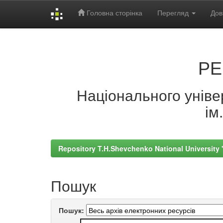
Головна сторінка
Перегляд
Дов
Skip
navigation
РЕ
Національного універ
ім
Repository T.H.Shevchenko National University
Пошук
Пошук: