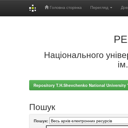
Головна сторінка
Перегляд
Дов
Skip
navigation
РЕ
Національного універ
ім
Repository T.H.Shevchenko National University
Пошук
Пошук: