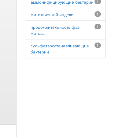
аммонифицирующие бактерии
1
митотический индекс
1
продолжительность фаз
1
митоза
сульфатвосстанавливающие
1
бактерии