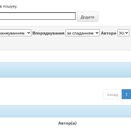
в пошуку.
Впорядкування
Автори
назад
1
Автор(и)