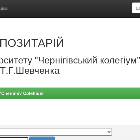
ідка
ПОЗИТАРІЙ
ситету "Чернігівський колегіум
.Т.Г.Шевченка
 "Chernihiv Colehium"