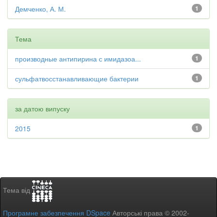
Демченко, А. М.
1
Тема
производные антипирина с имидазоа...
1
сульфатвосстанавливающие бактерии
1
за датою випуску
2015
1
Тема від
Програмне забезпечення DSpace
Авторські права © 2002-