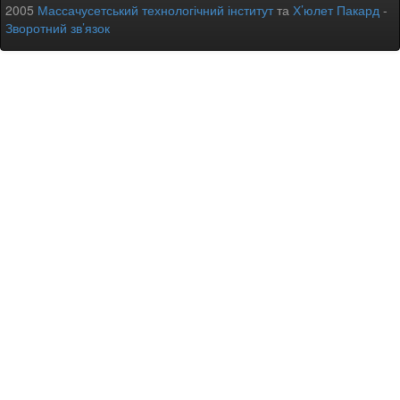
2005
Массачусетський технологічний інститут
та
Х’юлет Пакард
-
Зворотний зв’язок