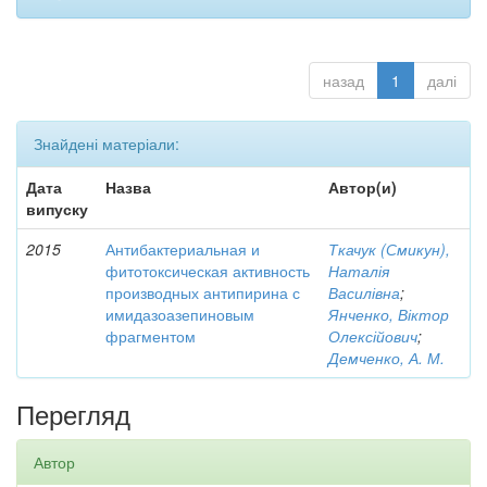
назад
1
далі
Знайдені матеріали:
Дата
Назва
Автор(и)
випуску
2015
Антибактериальная и
Ткачук (Смикун),
фитотоксическая активность
Наталія
производных антипирина с
Василівна
;
имидазоазепиновым
Янченко, Віктор
фрагментом
Олексійович
;
Демченко, А. М.
Перегляд
Автор