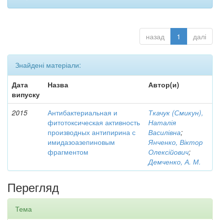
назад
1
далі
Знайдені матеріали:
Дата
Назва
Автор(и)
випуску
2015
Антибактериальная и
Ткачук (Смикун),
фитотоксическая активность
Наталія
производных антипирина с
Василівна
;
имидазоазепиновым
Янченко, Віктор
фрагментом
Олексійович
;
Демченко, А. М.
Перегляд
Тема