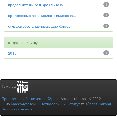
продолжительность фаз митоза
1
производные антипирина с имидазоа...
1
сульфатвосстанавливающие бактерии
1
за датою випуску
2015
1
Тема від
Програмне забезпечення DSpace
Авторські права © 2002-
2005
Массачусетський технологічний інститут
та
Х’юлет Пакард
-
Зворотний зв’язок