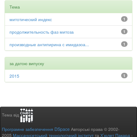
Тема
митотический индекс
1
продолжительность фаз митоза
1
производные антипирина с имидазоа...
1
за датою випуску
2015
1
Тема від
Програмне забезпечення DSpace
Авторські права © 2002-
2005
Массачусетський технологічний інститут
та
Х’юлет Пакард
-