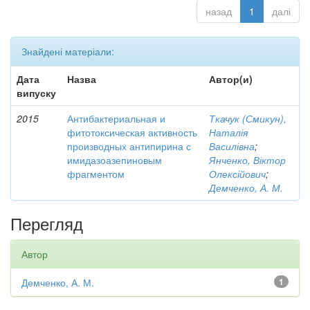
назад
1
далі
Знайдені матеріали:
Дата
Назва
Автор(и)
випуску
2015
Антибактериальная и
Ткачук (Смикун),
фитотоксическая активность
Наталія
производных антипирина с
Василівна
;
имидазоазепиновым
Янченко, Віктор
фрагментом
Олексійович
;
Демченко, А. М.
Перегляд
Автор
Демченко, А. М.
1